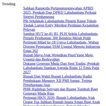
Trending
Sahkan Ranperda Pertanggungjawaban APBD
2025, Pemkab Dan DPRD Labuhanbatu Perkuat
Sinergi Pembanguna
Plh Sekdakab Labuhanbatu Pimpin Rapat Teknis
Tindak Lanjut Entry Meeting Penilaian Kepatuhan
Pelayan
Sambut HUT ke-81 RI, PLH Sekda Labuhanbatu
Pimpin Pembagian 300 Bendera Merah Putih
Peringati Milad ke-18 Univa Labuhanbatu, Wabup
Dorong Penguatan SSM Unggul Menuju Indonesia
Emas 202
Bupati Maya Ajak Wujudkan Paud Yang Maju,
Unggul dan Berkwalitas
Dukung Generasi Muda Dan Seni Tradisi, Pemkab
Labuhanbatu Siapkan Agenda Rutin 12 Etnis Pada
2027
Bupati Dan Wakil Bupati Labuhanbatu Hadiri
Pembukaan Musprov XII PMI Sumut, Terima
Penghargaan Atas
PHR Hadirkan Senyum dan Ruang Tumbuh Bagi
Generasi Muda Riau
Peringati HKN 2026, Bupati Labuhanbatu Ajak
Orang Tua Jadikan Rumah Istana Aman Bagi Anak