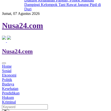
Dukung Ketahanan Pangan, Polsek Mandau
Dampingi Kelompok Tani Rawat Jagung Pipil di
Duri
Jumat, 07 Agustus 2026
Nusa
24.com
Nusa
24.com
Home
Sosial
Ekonomi
Politik
Budaya
Kesehatan
Pendidikan
Hukum
Kriminal