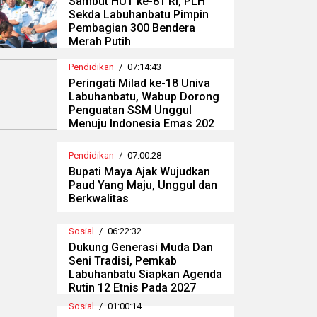
Sambut HUT ke-81 RI, PLH
Sekda Labuhanbatu Pimpin
Pembagian 300 Bendera
Merah Putih
Pendidikan
/
07:14:43
Peringati Milad ke-18 Univa
Labuhanbatu, Wabup Dorong
Penguatan SSM Unggul
Menuju Indonesia Emas 202
Pendidikan
/
07:00:28
Bupati Maya Ajak Wujudkan
Paud Yang Maju, Unggul dan
Berkwalitas
Sosial
/
06:22:32
Dukung Generasi Muda Dan
Seni Tradisi, Pemkab
Labuhanbatu Siapkan Agenda
Rutin 12 Etnis Pada 2027
Sosial
/
01:00:14