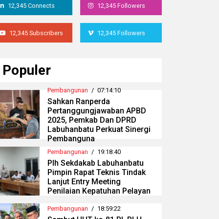
12,345 Connects
12,345 Followers
12,345 Subscribers
12,345 Followers
Populer
Pembangunan
/
07:14:10
Sahkan Ranperda
Pertanggungjawaban APBD
2025, Pemkab Dan DPRD
Labuhanbatu Perkuat Sinergi
Pembanguna
Pembangunan
/
19:18:40
Plh Sekdakab Labuhanbatu
Pimpin Rapat Teknis Tindak
Lanjut Entry Meeting
Penilaian Kepatuhan Pelayan
Pembangunan
/
18:59:22