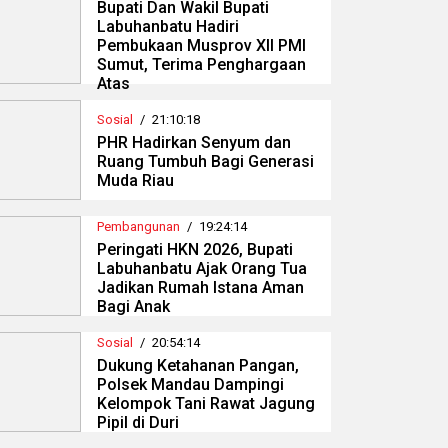
Bupati Dan Wakil Bupati
Labuhanbatu Hadiri
Pembukaan Musprov XII PMI
Sumut, Terima Penghargaan
Atas
Sosial
/
21:10:18
PHR Hadirkan Senyum dan
Ruang Tumbuh Bagi Generasi
Muda Riau
Pembangunan
/
19:24:14
Peringati HKN 2026, Bupati
Labuhanbatu Ajak Orang Tua
Jadikan Rumah Istana Aman
Bagi Anak
Sosial
/
20:54:14
Dukung Ketahanan Pangan,
Polsek Mandau Dampingi
Kelompok Tani Rawat Jagung
Pipil di Duri