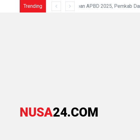
Trending
Sahkan Ranperda Pertanggungjawaban APBD 2025, Pemkab Dan DPRD Labuhanbatu Perkuat Sinergi Pembanguna
NUSA
24.COM