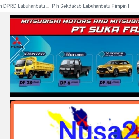
Plh Sekdakab Labuhanbatu Pimpin Rapat Teknis Tindak Lanjut Entry Meeting Penilaian Kepatuhan Pelayan