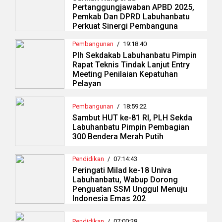
Pertanggungjawaban APBD 2025,
Pemkab Dan DPRD Labuhanbatu
Perkuat Sinergi Pembanguna
Pembangunan
/
19:18:40
Plh Sekdakab Labuhanbatu Pimpin
Rapat Teknis Tindak Lanjut Entry
Meeting Penilaian Kepatuhan
Pelayan
Pembangunan
/
18:59:22
Sambut HUT ke-81 RI, PLH Sekda
Labuhanbatu Pimpin Pembagian
300 Bendera Merah Putih
Pendidikan
/
07:14:43
Peringati Milad ke-18 Univa
Labuhanbatu, Wabup Dorong
Penguatan SSM Unggul Menuju
Indonesia Emas 202
Pendidikan
/
07:00:28