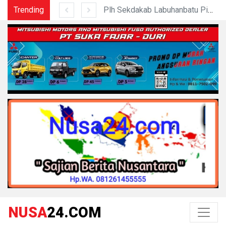
Trending
Sahkan Ranperda Pertanggungjawaban APBD 2025, Pemkab Dan DPRD Labuhanbatu Perkuat Sinergi Pembanguna
Plh Sekdakab Labuhanbatu Pimpin Rapat Teknis Tindak Lanjut Entry Meeting Penilaian Kepatuhan Pelayan
NUSA
24.COM