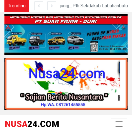
Trending
Sahkan Ranperda Pertanggungjawaban APBD 2025, Pemkab Dan DPRD Labuhanbatu Perkuat Sinergi Pembanguna
Plh Sekdakab Labuhanbatu Pimpin Rapat Teknis Tindak Lanjut Entry Meeting Penilaian Kepatuhan Pelayan
NUSA
24.COM