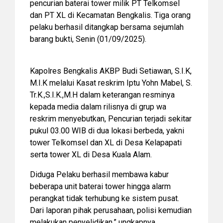
pencurian baterai tower milik PT Telkomsel
dan PT XL di Kecamatan Bengkalis. Tiga orang
pelaku berhasil ditangkap bersama sejumlah
barang bukti, Senin (01/09/2025).
Kapolres Bengkalis AKBP Budi Setiawan, S.I.K,
M.I.K melalui Kasat reskrim Iptu Yohn Mabel, S.
Tr.K.,S.I.K.,M.H dalam keterangan resminya
kepada media dalam rilisnya di grup wa
reskrim menyebutkan, Pencurian terjadi sekitar
pukul 03.00 WIB di dua lokasi berbeda, yakni
tower Telkomsel dan XL di Desa Kelapapati
serta tower XL di Desa Kuala Alam.
Diduga Pelaku berhasil membawa kabur
beberapa unit baterai tower hingga alarm
perangkat tidak terhubung ke sistem pusat.
Dari laporan pihak perusahaan, polisi kemudian
melakukan penyelidikan,” ungkapnya