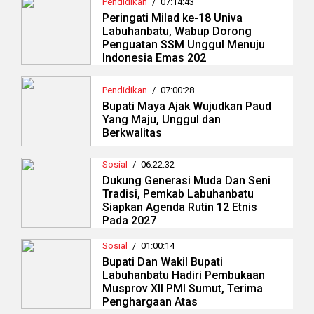
Pendidikan
/
07:14:43
Peringati Milad ke-18 Univa
Labuhanbatu, Wabup Dorong
Penguatan SSM Unggul Menuju
Indonesia Emas 202
Pendidikan
/
07:00:28
Bupati Maya Ajak Wujudkan Paud
Yang Maju, Unggul dan
Berkwalitas
Sosial
/
06:22:32
Dukung Generasi Muda Dan Seni
Tradisi, Pemkab Labuhanbatu
Siapkan Agenda Rutin 12 Etnis
Pada 2027
Sosial
/
01:00:14
Bupati Dan Wakil Bupati
Labuhanbatu Hadiri Pembukaan
Musprov XII PMI Sumut, Terima
Penghargaan Atas