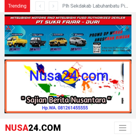
Trending
Sahkan Ranperda Pertanggungjawaban APBD 2025, Pemkab Dan DPRD Labuhanbatu Perkuat Sinergi Pembanguna
Plh Sekdakab Labuhanbatu Pimpin Rapat Teknis Tindak Lanjut Entry Meeting Penilaian Kepatuhan Pelayan
NUSA
24.COM