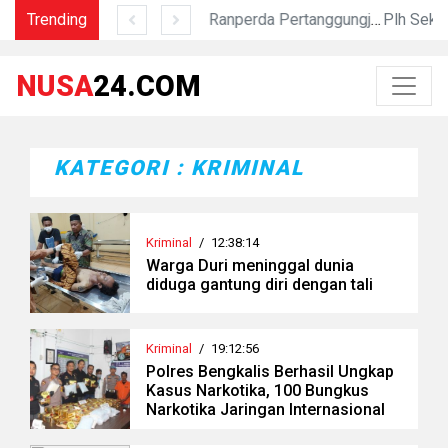
Trending
Dukung Ketahanan Pangan, Polsek Mandau Dampingi Kelompok Tani Rawat Jagung Pipil di Duri
Sahkan Ranperda Pertanggungjawaban APBD 2025, Pemkab Dan DPRD Labuhanbatu Perkuat Sinergi Pembanguna
NUSA
24.COM
KATEGORI : KRIMINAL
Kriminal
/
12:38:14
Warga Duri meninggal dunia
diduga gantung diri dengan tali
Kriminal
/
19:12:56
Polres Bengkalis Berhasil Ungkap
Kasus Narkotika, 100 Bungkus
Narkotika Jaringan Internasional